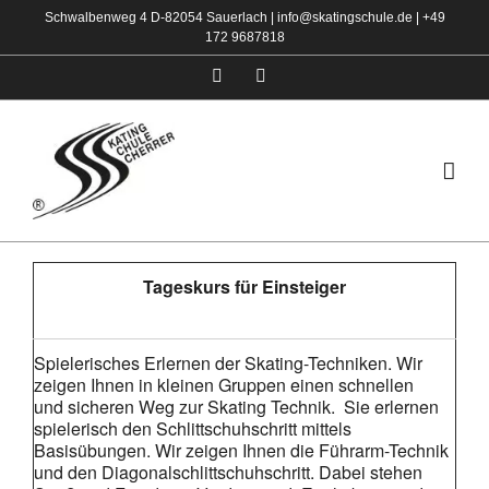
Zum
Schwalbenweg 4 D-82054 Sauerlach |
info@skatingschule.de
|
+49
172 9687818
Inhalt
springen
Facebook
Instagram
Tageskurs für Einsteiger
Spielerisches Erlernen der Skating-Techniken. Wir
zeigen Ihnen in kleinen Gruppen einen schnellen
und sicheren Weg zur Skating Technik. Sie erlernen
spielerisch den Schlittschuhschritt mittels
Basisübungen. Wir zeigen Ihnen die Führarm-Technik
und den Diagonalschlittschuhschritt. Dabei stehen