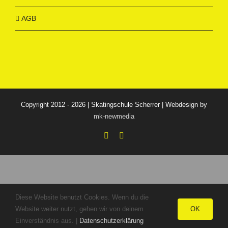
AGB
Copyright 2012 - 2026 | Skatingschule Scherrer | Webdesign by
mk-newmedia
Facebook
Instagram
Diese Website benutzt Cookies. Wenn du die
OK
Website weiter nutzt, gehen wir von deinem
Einverständnis aus. |
Datenschutzerklärung