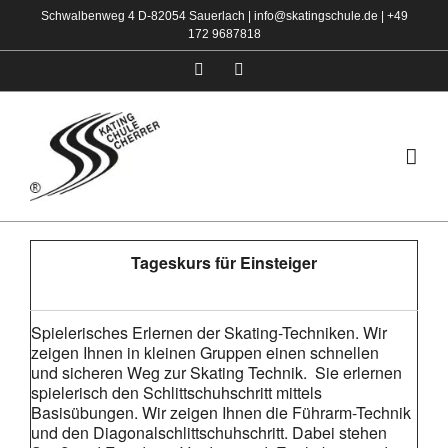
Zum
Schwalbenweg 4 D-82054 Sauerlach |
info@skatingschule.de
|
+49
172 9687818
Inhalt
springen
Facebook
Instagram
Tageskurs für Einsteiger
Spielerisches Erlernen der Skating-Techniken. Wir
zeigen Ihnen in kleinen Gruppen einen schnellen
und sicheren Weg zur Skating Technik. Sie erlernen
spielerisch den Schlittschuhschritt mittels
Basisübungen. Wir zeigen Ihnen die Führarm-Technik
und den Diagonalschlittschuhschritt. Dabei stehen