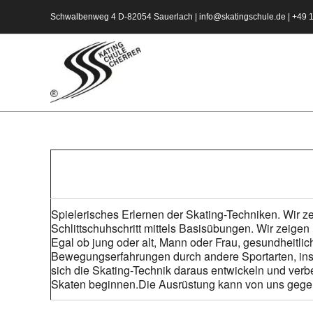
Zum
Schwalbenweg 4 D-82054 Sauerlach |
info@skatingschule.de
|
+49 
Inhalt
springen
Spielerisches Erlernen der Skating-Techniken. Wir z
Schlittschuhschritt mittels Basisübungen. Wir zeige
Egal ob jung oder alt, Mann oder Frau, gesundheitlich 
Bewegungserfahrungen durch andere Sportarten, insbes
sich die Skating-Technik daraus entwickeln und verb
Skaten beginnen.Die Ausrüstung kann von uns gege