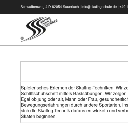
Zum
Schwalbenweg 4 D-82054 Sauerlach |
info@skatingschule.de
|
+49 
Inhalt
springen
Spielerisches Erlernen der Skating-Techniken. Wir z
Schlittschuhschritt mittels Basisübungen. Wir zeige
Egal ob jung oder alt, Mann oder Frau, gesundheitlich 
Bewegungserfahrungen durch andere Sportarten, insbes
sich die Skating-Technik daraus entwickeln und verb
Skaten beginnen.