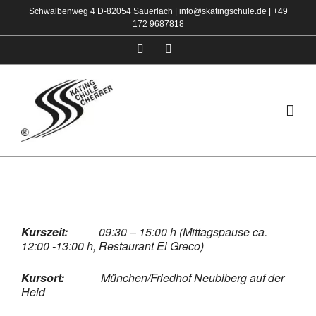
Zum
Schwalbenweg 4 D-82054 Sauerlach |
info@skatingschule.de
|
+49
172 9687818
Inhalt
springen
Facebook
Instagram
Kurszeit:
09:30 – 15:00 h (Mittagspause ca.
12:00 -13:00 h, Restaurant El Greco)
Kursort:
München/Friedhof Neubiberg auf der
Heid