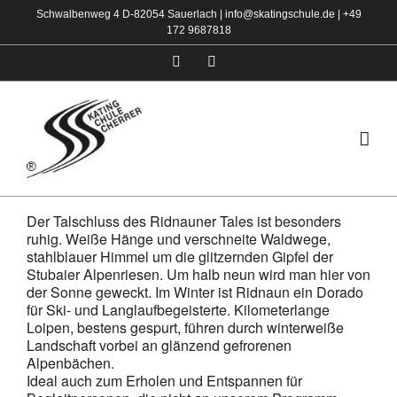
Zum
Schwalbenweg 4 D-82054 Sauerlach |
info@skatingschule.de
|
+49
172 9687818
Inhalt
springen
Facebook
Instagram
Der Talschluss des Ridnauner Tales ist besonders
ruhig. Weiße Hänge und verschneite Waldwege,
stahlblauer Himmel um die glitzernden Gipfel der
Stubaier Alpenriesen. Um halb neun wird man hier von
der Sonne geweckt. Im Winter ist Ridnaun ein Dorado
für Ski- und Langlaufbegeisterte. Kilometerlange
Loipen, bestens gespurt, führen durch winterweiße
Landschaft vorbei an glänzend gefrorenen
Alpenbächen.
Ideal auch zum Erholen und Entspannen für