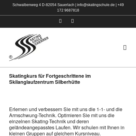
Zum
Schwalbenweg 4 D-82054 Sauerlach |
info@skatingschule.de
|
+49
172 9687818
Inhalt
springen
Facebook
Instagram
Skatingkurs für Fortgeschrittene im
Skilanglaufzentrum Silberhütte
Erlernen und verbessern Sie mit uns die 1-1- und die
Armschwung-Technik. Optimieren Sie mit uns die
einzelnen Skating-Technik und deren
geländeangepasstes Laufen. Wir schulen mit Ihnen in
kleinen Gruppen auf gleichem Kursniveau.