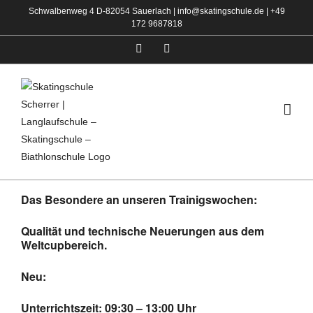
Zum
Schwalbenweg 4 D-82054 Sauerlach |
info@skatingschule.de
|
+49
172 9687818
Inhalt
springen
Facebook
Instagram
Das Besondere an unseren Trainigswochen:
Qualität und technische Neuerungen aus dem
Weltcupbereich.
Neu:
Unterrichtszeit: 09:30 – 13:00 Uhr