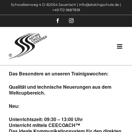
Zum
Schwalbenweg 4 D-82054 Sauerlach |
info@skatingschule.de
|
+49 172 9687818
Inhalt
springen
Facebook
Instagram
Das Besondere an unseren Trainigswochen:
Qualität und technische Neuerungen aus dem
Weltcupbereich.
Neu:
Unterrichtszeit: 09:30 – 13:00 Uhr
Unterricht mittels CEECOACH™
Das ideale Kommunikationsystem für den direkten