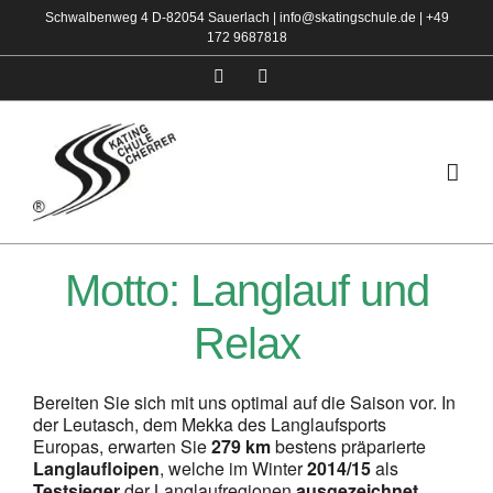
Zum
Schwalbenweg 4 D-82054 Sauerlach |
info@skatingschule.de
|
+49
172 9687818
Inhalt
springen
Facebook
Instagram
Motto: Langlauf und
Relax
Bereiten Sie sich mit uns optimal auf die Saison vor. In
der Leutasch, dem Mekka des Langlaufsports
Europas, erwarten Sie
279 km
bestens präparierte
Langlaufloipen
, welche im Winter
2014/15
als
Testsieger
der Langlaufregionen
ausgezeichnet