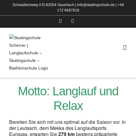
Zum
Schwalbenweg 4 D-82054 Sauerlach |
info@skatingschule.de
|
+49
172 9687818
Inhalt
springen
Facebook
Instagram
Motto: Langlauf und
Relax
Bereiten Sie sich mit uns optimal auf die Saison vor. In
der Leutasch, dem Mekka des Langlaufsports
Europas, erwarten Sie
279 km
bestens präparierte