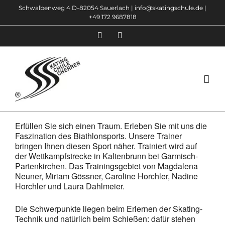
Zum
Schwalbenweg 4 D-82054 Sauerlach |
info@skatingschule.de
|
+49 172 9687818
Inhalt
springen
Facebook
Instagram
Erfüllen Sie sich einen Traum. Erleben Sie mit uns die
Faszination des Biathlonsports. Unsere Trainer
bringen Ihnen diesen Sport näher. Trainiert wird auf
der Wettkampfstrecke in Kaltenbrunn bei Garmisch-
Partenkirchen. Das Trainingsgebiet von Magdalena
Neuner, Miriam Gössner, Caroline Horchler, Nadine
Horchler und Laura Dahlmeier.
Die Schwerpunkte liegen beim Erlernen der Skating-
Technik und natürlich beim Schießen: dafür stehen