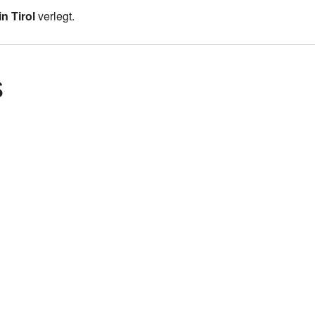
in Tirol
verlegt.
s