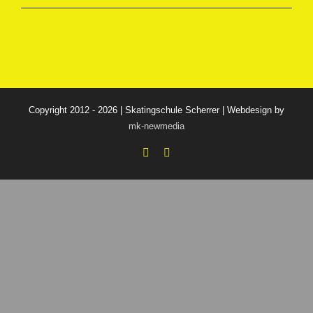
Copyright 2012 - 2026 | Skatingschule Scherrer | Webdesign by
mk-newmedia
Facebook
Instagram