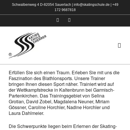
Zum
Schwalbenweg 4 D-82054 Sauerlach |
info@skatingschule.de
|
+49
172 9687818
Inhalt
springen
Facebook
Instagram
Erfüllen Sie sich einen Traum. Erleben Sie mit uns die
Faszination des Biathlonsports. Unsere Trainer
bringen Ihnen diesen Sport näher. Trainiert wird auf
der Wettkampfstrecke in Kaltenbrunn bei Garmisch-
Partenkirchen. Das Trainingsgebiet von Selina
Grotian, David Zobel, Magdalena Neuner, Miriam
Gössner, Caroline Horchler, Nadine Horchler und
Laura Dahlmeier.
Die Schwerpunkte liegen beim Erlernen der Skating-