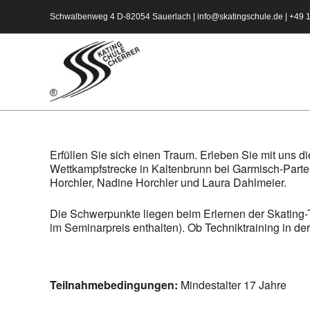
Zum
Schwalbenweg 4 D-82054 Sauerlach |
info@skatingschule.de
|
+49 
Inhalt
springen
Erfüllen Sie sich einen Traum. Erleben Sie mit uns di
Wettkampfstrecke in Kaltenbrunn bei Garmisch-Parte
Horchler, Nadine Horchler und Laura Dahlmeier.
Die Schwerpunkte liegen beim Erlernen der Skating-
im Seminarpreis enthalten). Ob Techniktraining in de
Teilnahme
bedingungen:
Mindestalter 17 Jahre