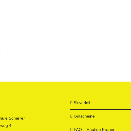
.
Skiverleih
Gutscheine
hule Scherrer
nweg 4
FAQ – Häufige Fragen