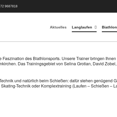
172 9687818
Aktuelles
Langlaufen
Biathlon
e Faszination des Biathlonsports. Unsere Trainer bringen Ihnen d
nkirchen. Das Trainingsgebiet von Selina Grotian, David Zobel
Technik und natürlich beim Schießen: dafür stehen genügend 
r Skating-Technik oder Komplextraining (Laufen – Schießen – La