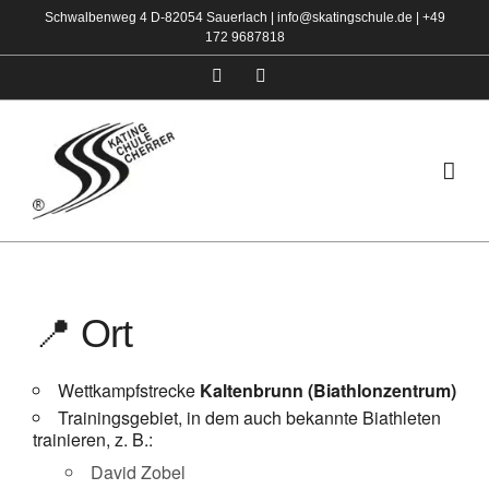
Zum
Schwalbenweg 4 D-82054 Sauerlach |
info@skatingschule.de
|
+49
172 9687818
Inhalt
springen
Facebook
Instagram
📍 Ort
Wettkampfstrecke
Kaltenbrunn (Biathlonzentrum)
Trainingsgebiet, in dem auch bekannte Biathleten
trainieren, z. B.:
David Zobel