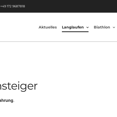
|
+49 172 9687818
Aktuelles
Langlaufen
Biathlon
nsteiger
fahrung
.