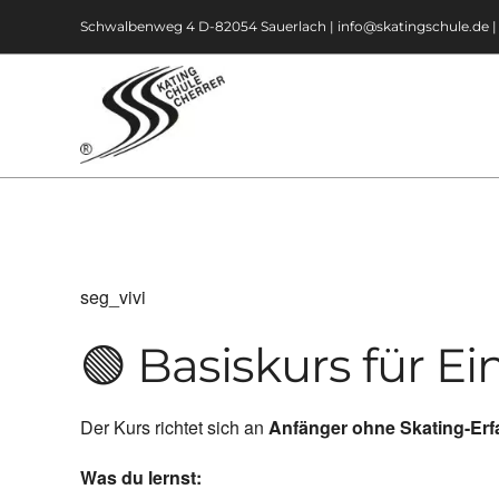
Zum
Schwalbenweg 4 D-82054 Sauerlach |
info@skatingschule.de
Inhalt
springen
seg_vivi
🟢 Basiskurs für Ei
Der Kurs richtet sich an
Anfänger ohne Skating-Er
Was du lernst: