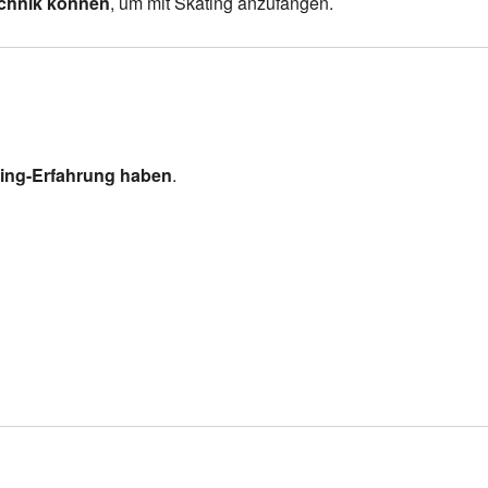
echnik können
, um mit Skating anzufangen.
ating-Erfahrung haben
.