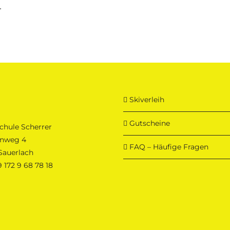
.
Skiverleih
Gutscheine
chule Scherrer
nweg 4
FAQ – Häufige Fragen
Sauerlach
 172 9 68 78 18