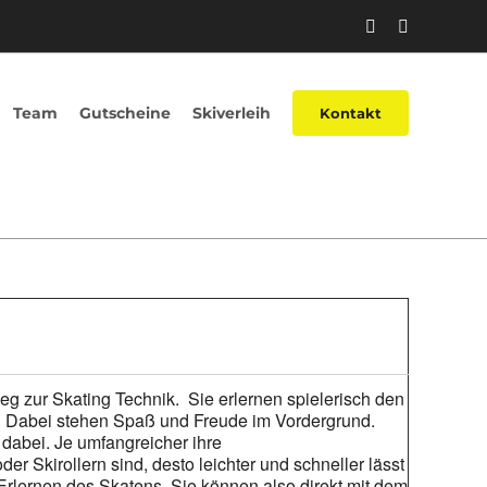
Facebook
Instagram
Team
Gutscheine
Skiverleih
Kontakt
eg zur Skating Technik. Sie erlernen spielerisch den
tt. Dabei stehen Spaß und Freude im Vordergrund.
t dabei. Je umfangreicher ihre
 Skirollern sind, desto leichter und schneller lässt
Erlernen des Skatens. Sie können also direkt mit dem