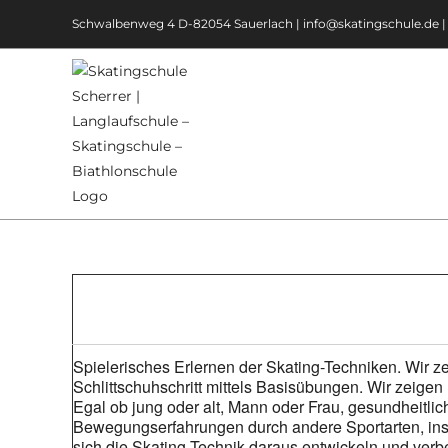
Zum
Schwalbenweg 4 D-82054 Sauerlach |
info@skatingschule.de
Inhalt
springen
Spielerisches Erlernen der Skating-Techniken. Wir z
Schlittschuhschritt mittels Basisübungen. Wir zeige
Egal ob jung oder alt, Mann oder Frau, gesundheitlich 
Bewegungserfahrungen durch andere Sportarten, insbes
sich die Skating-Technik daraus entwickeln und verb