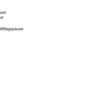
ort
rt
 Mittagspause