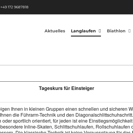
|
+49 172 9687818
Aktuelles
Langlaufen
Biathlon
Tageskurs für Einsteiger
eigen Ihnen in kleinen Gruppen einen schnellen und sicheren W
n Ihnen die Führarm-Technik und den Diagonalschlittschuhschri
oder sportlich orientiert, für jeden ist eine Einstiegsmöglichkei
ondere Inline-Skaten, Schlittschuhlaufen, Rollschuhlaufen oder
essern. Die klassische Technik ist keine Voraussetzung für das 