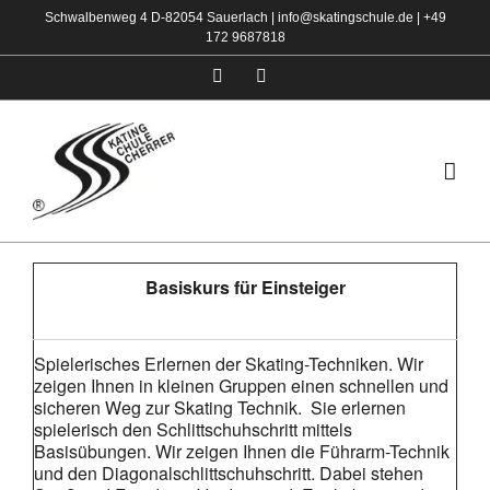
Zum
Schwalbenweg 4 D-82054 Sauerlach |
info@skatingschule.de
|
+49
172 9687818
Inhalt
springen
Facebook
Instagram
Basiskurs für Einsteiger
Spielerisches Erlernen der Skating-Techniken. Wir
zeigen Ihnen in kleinen Gruppen einen schnellen und
sicheren Weg zur Skating Technik. Sie erlernen
spielerisch den Schlittschuhschritt mittels
Basisübungen. Wir zeigen Ihnen die Führarm-Technik
und den Diagonalschlittschuhschritt. Dabei stehen