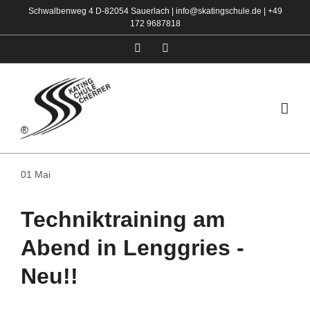
Zum
Schwalbenweg 4 D-82054 Sauerlach |
info@skatingschule.de
|
+49
172 9687818
Inhalt
springen
Facebook
Instagram
01
Mai
Techniktraining am
Abend in Lenggries -
Neu!!