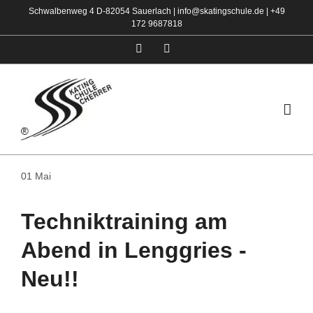
Zum
Schwalbenweg 4 D-82054 Sauerlach |
info@skatingschule.de
|
+49
172 9687818
Inhalt
springen
Facebook
Instagram
01
Mai
Techniktraining am
Abend in Lenggries -
Neu!!