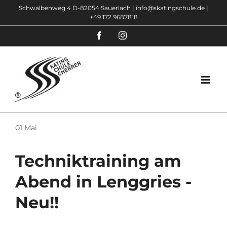
Zum
Schwalbenweg 4 D-82054 Sauerlach |
info@skatingschule.de
|
+49 172 9687818
Inhalt
springen
Facebook
Instagram
01
Mai
Techniktraining am
Abend in Lenggries -
Neu!!