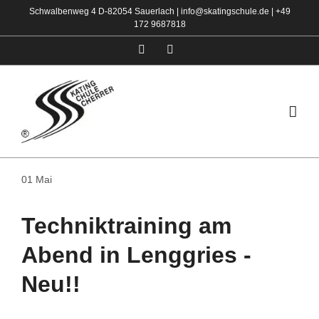
Zum
Schwalbenweg 4 D-82054 Sauerlach |
info@skatingschule.de
|
+49
172 9687818
Inhalt
springen
Facebook
Instagram
01
Mai
Techniktraining am
Abend in Lenggries -
Neu!!